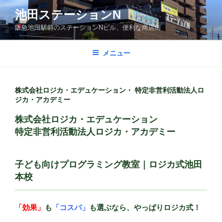
コ
池田ステーションN
ン
阪急池田駅前のステーションNビル、便利な商店街
テ
ン
ツ
メニュー
へ
ス
キ
株式会社ロジカ・エデュケーション・ 特定非営利活動法人ロ
ジカ・アカデミー
ッ
プ
株式会社ロジカ・エデュケーション
特定非営利活動法人ロジカ・アカデミー
子ども向けプログラミング教室｜ロジカ式池田
本校
「効果」
も
「コスパ」
も選ぶなら、やっぱりロジカ式！