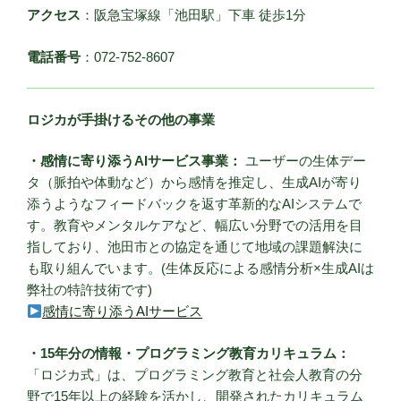
アクセス
：阪急宝塚線「池田駅」下車 徒歩1分
電話番号
：072-752-8607
ロジカが手掛けるその他の事業
・感情に寄り添うAIサービス事業：
ユーザーの生体デー
タ（脈拍や体動など）から感情を推定し、生成AIが寄り
添うようなフィードバックを返す革新的なAIシステムで
す。教育やメンタルケアなど、幅広い分野での活用を目
指しており、池田市との協定を通じて地域の課題解決に
も取り組んでいます。(生体反応による感情分析×生成AIは
弊社の特許技術です)
感情に寄り添うAIサービス
・15年分の情報・プログラミング教育カリキュラム：
「ロジカ式」は、プログラミング教育と社会人教育の分
野で15年以上の経験を活かし、開発されたカリキュラム