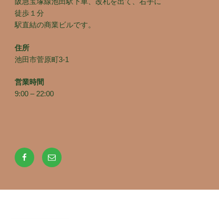
阪急宝塚線池田駅下車、改札を出て、右手に
徒歩１分
駅直結の商業ビルです。
住所
池田市菅原町3-1
営業時間
9:00 – 22:00
Facebook
メ
ー
ル