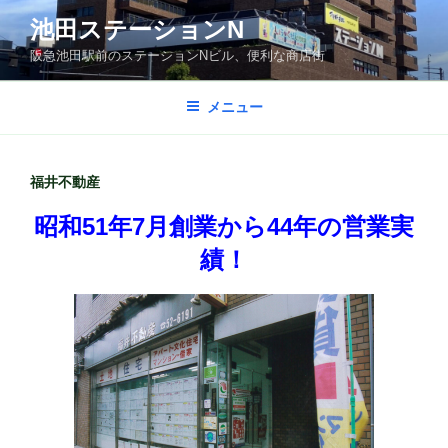
コ
池田ステーションN
ン
阪急池田駅前のステーションNビル、便利な商店街
テ
ン
ツ
メニュー
へ
ス
キ
福井不動産
ッ
昭和51年7月創業から44年の営業実
プ
績！