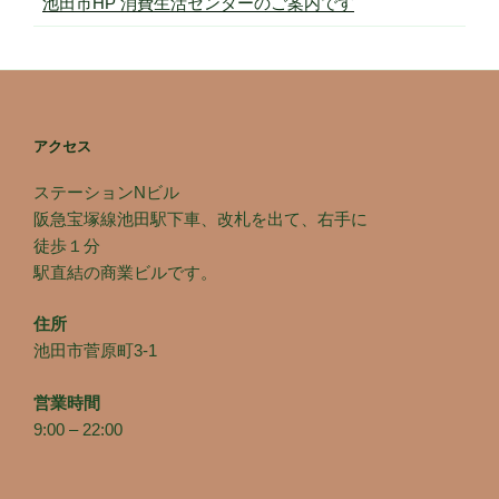
池田市HP 消費生活センターのご案内です
アクセス
ステーションNビル
阪急宝塚線池田駅下車、改札を出て、右手に
徒歩１分
駅直結の商業ビルです。
住所
池田市菅原町3-1
営業時間
9:00 – 22:00