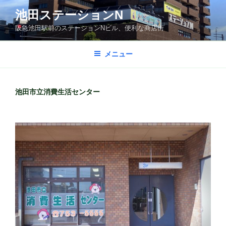
コ
池田ステーションN
ン
阪急池田駅前のステーションNビル、便利な商店街
テ
ン
ツ
メニュー
へ
ス
キ
池田市立消費生活センター
ッ
プ