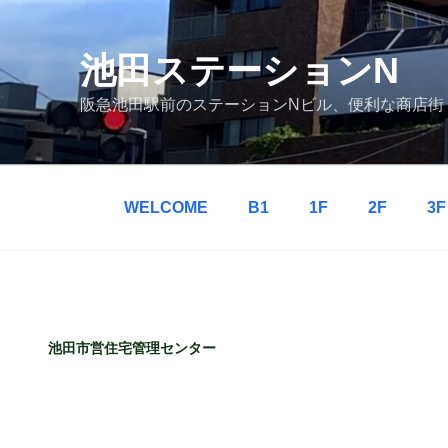
コ
ン
テ
池田ステーションN
ン
阪急池田駅前のステーションNビル、便利な商店街
ツ
へ
ス
キ
ッ
WELCOME
B1
1F
2F
3F
プ
池田市営住宅管理センター