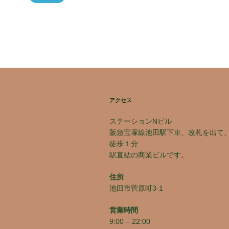
アクセス
ステーションNビル
阪急宝塚線池田駅下車、改札を出て
徒歩１分
駅直結の商業ビルです。
住所
池田市菅原町3-1
営業時間
9:00 – 22:00