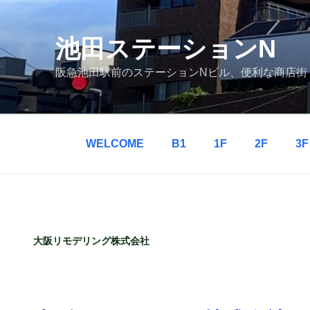
コ
ン
テ
池田ステーションN
ン
阪急池田駅前のステーションNビル、便利な商店街
ツ
へ
ス
キ
ッ
WELCOME
B1
1F
2F
3F
プ
大阪リモデリング株式会社