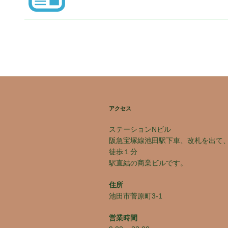
アクセス
ステーションNビル
阪急宝塚線池田駅下車、改札を出て
徒歩１分
駅直結の商業ビルです。
住所
池田市菅原町3-1
営業時間