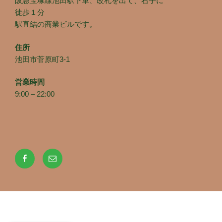
阪急宝塚線池田駅下車、改札を出て、右手に
徒歩１分
駅直結の商業ビルです。
住所
池田市菅原町3-1
営業時間
9:00 – 22:00
Facebook
メ
ー
ル