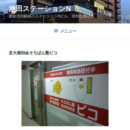
コ
池田ステーションN
ン
阪急池田駅前のステーションNビル、便利な商店街
テ
ン
ツ
メニュー
へ
ス
キ
京大個別会そろばん塾ピコ
ッ
プ