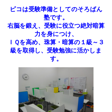
ピコは受験準備としてのそろばん
塾です。
右脳を鍛え、受験に役立つ絶対暗算
力を身につけ、
ＩＱを高め、珠算・暗算の１級～３
級を取得し、受験勉強に活かしま
す。