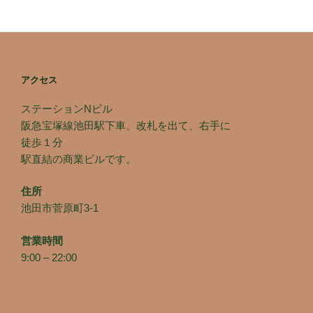
アクセス
ステーションNビル
阪急宝塚線池田駅下車、改札を出て、右手に
徒歩１分
駅直結の商業ビルです。
住所
池田市菅原町3-1
営業時間
9:00 – 22:00