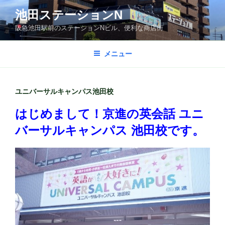
コ
池田ステーションN
ン
阪急池田駅前のステーションNビル、便利な商店街
テ
ン
ツ
メニュー
へ
ス
キ
ユニバーサルキャンパス池田校
ッ
はじめまして！京進の英会話 ユニ
プ
バーサルキャンパス 池田校です。