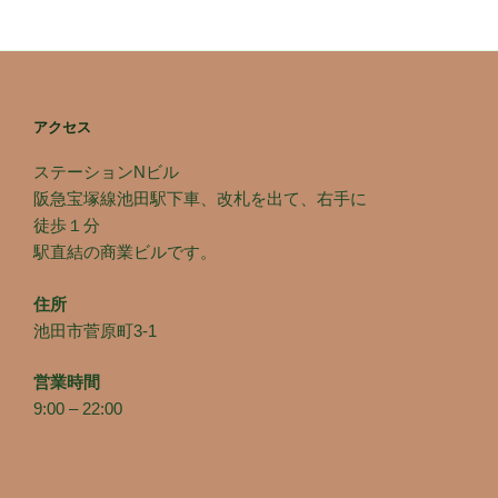
アクセス
ステーションNビル
阪急宝塚線池田駅下車、改札を出て、右手に
徒歩１分
駅直結の商業ビルです。
住所
池田市菅原町3-1
営業時間
9:00 – 22:00