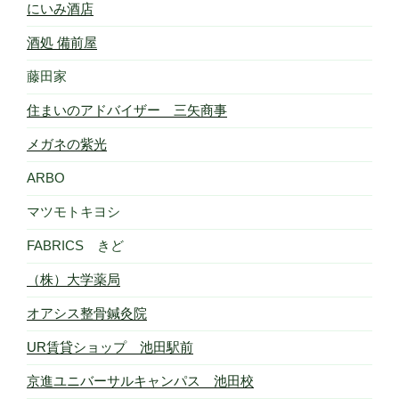
にいみ酒店
酒処 備前屋
藤田家
住まいのアドバイザー 三矢商事
メガネの紫光
ARBO
マツモトキヨシ
FABRICS きど
（株）大学薬局
オアシス整骨鍼灸院
UR賃貸ショップ 池田駅前
京進ユニバーサルキャンパス 池田校