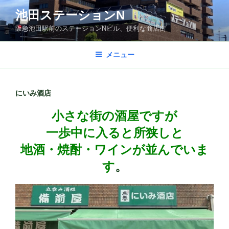
コ
池田ステーションN
ン
阪急池田駅前のステーションNビル、便利な商店街
テ
ン
ツ
メニュー
へ
ス
キ
にいみ酒店
ッ
小さな街の酒屋ですが
プ
一歩中に入ると所狭しと
地酒・焼酎・ワインが並んでいま
す
。