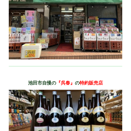
池田市自慢の
『呉春』
の
特約販売店